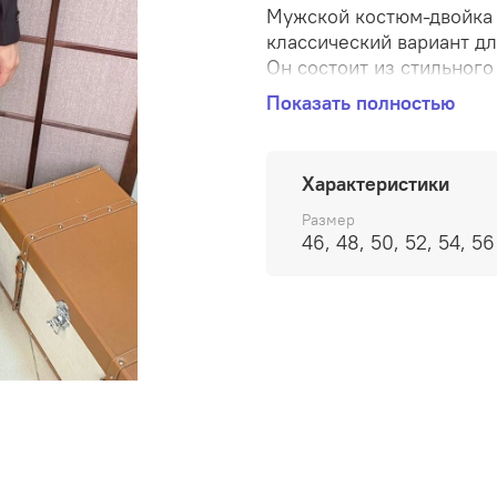
Мужской костюм-двойка 
классический вариант д
Он состоит из стильног
материалов. Пиджак име
Показать полностью
брюки прямого кроя со 
элегантность и статусно
уверенно и стильно на 
Характеристики
мероприятии.
Размер
Производство Турция
46, 48, 50, 52, 54, 56