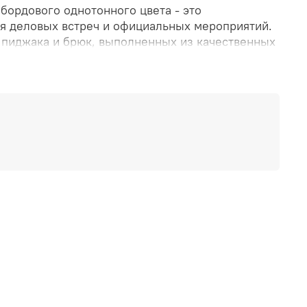
бордового однотонного цвета - это
ля деловых встреч и официальных мероприятий.
о пиджака и брюк, выполненных из качественных
ет две пуговицы и классические лацканы, а
стрелками. Бордовый цвет придает костюму
сть. В этом костюме вы будете выглядеть
любой деловой встрече или торжественном