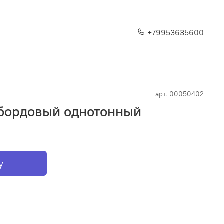
+79953635600
арт.
00050402
 бордовый однотонный
у