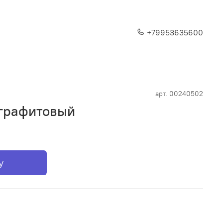
+79953635600
арт.
00240502
 графитовый
у