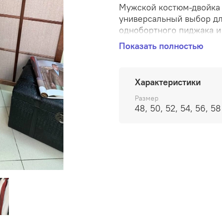
Мужской костюм-двойка 
универсальный выбор дл
однобортного пиджака и
материала, который обе
Показать полностью
долговечность. Пиджак 
две пуговицы. Брюки им
пуговицу и дополнены б
Характеристики
выглядит элегантно и из
деловых встречах, так и
Размер
48, 50, 52, 54, 56, 58