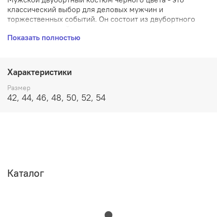
классический выбор для деловых мужчин и
торжественных событий. Он состоит из двубортного
пиджака с английским воротником и элегантными
Показать полностью
острыми лацканами, а также прямых брюк со
стрелками. Черный цвет придает костюму элегантность
и универсальность, делая его подходящим для любых
деловых встреч и торжеств.
Характеристики
Размер
42, 44, 46, 48, 50, 52, 54
Каталог