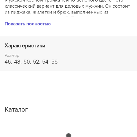
классический вариант для деловых мужчин. Он состоит
из пиджака, жилетки и брюк, выполненных из
высококачественных тканей. Пиджак имеет среднюю
Показать полностью
длину и английский воротник, а также две пуговицы для
застегивания. Жилетка подчеркивает талию и
добавляет элегантности образу. Брюки со стрелками и
средней посадкой идеально сочетаются с остальными
Характеристики
элементами костюма. Темно-зеленый цвет придает
костюму строгость и официальность, что делает его
Размер
идеальным выбором для важных встреч и
46, 48, 50, 52, 54, 56
торжественных мероприятий.
Каталог